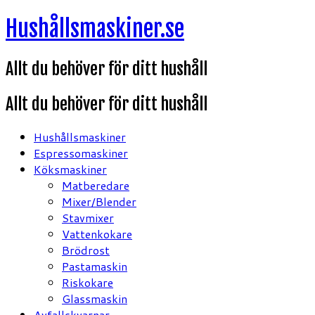
Hoppa
Hushållsmaskiner.se
till
innehåll
Allt du behöver för ditt hushåll
Allt du behöver för ditt hushåll
Hushållsmaskiner
Espressomaskiner
Köksmaskiner
Matberedare
Mixer/Blender
Stavmixer
Vattenkokare
Brödrost
Pastamaskin
Riskokare
Glassmaskin
Avfallskvarnar