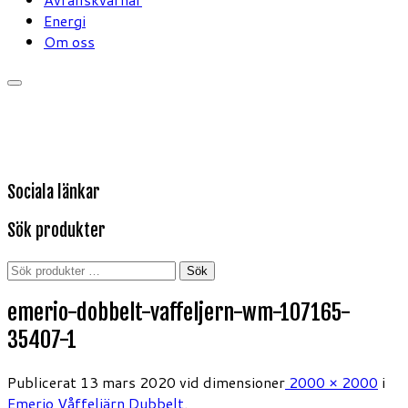
Energi
Om oss
Sociala länkar
Sök produkter
Sök
Sök
efter:
emerio-dobbelt-vaffeljern-wm-107165-
35407-1
Publicerat
13 mars 2020
vid dimensioner
2000 × 2000
i
Emerio Våffeljärn Dubbelt
.