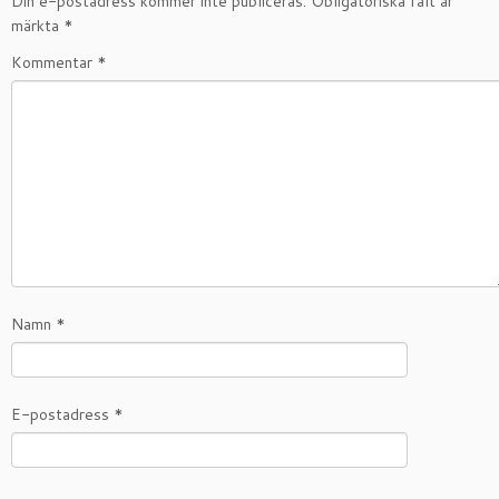
Din e-postadress kommer inte publiceras.
Obligatoriska fält är
märkta
*
Kommentar
*
Namn
*
E-postadress
*