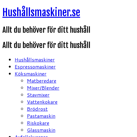
Hoppa
Hushållsmaskiner.se
till
innehåll
Allt du behöver för ditt hushåll
Allt du behöver för ditt hushåll
Hushållsmaskiner
Espressomaskiner
Köksmaskiner
Matberedare
Mixer/Blender
Stavmixer
Vattenkokare
Brödrost
Pastamaskin
Riskokare
Glassmaskin
Avfallskvarnar