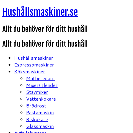
Hoppa
Hushållsmaskiner.se
till
innehåll
Allt du behöver för ditt hushåll
Allt du behöver för ditt hushåll
Hushållsmaskiner
Espressomaskiner
Köksmaskiner
Matberedare
Mixer/Blender
Stavmixer
Vattenkokare
Brödrost
Pastamaskin
Riskokare
Glassmaskin
Avfallskvarnar