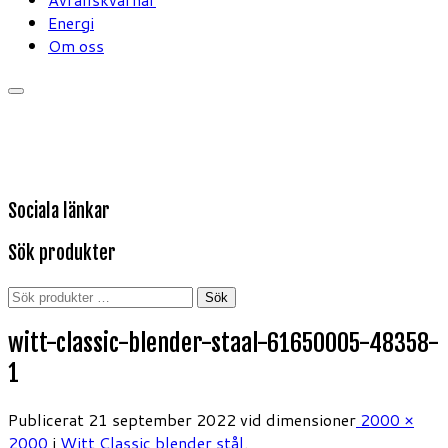
Energi
Om oss
Sociala länkar
Sök produkter
Sök
Sök
efter:
witt-classic-blender-staal-61650005-48358-
1
Publicerat
21 september 2022
vid dimensioner
2000 ×
2000
i
Witt Classic blender stål
.