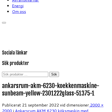
Energi
Om oss
Sociala länkar
Sök produkter
Sök
Sök
efter:
ankarsrum-akm-6230-koekkenmaskine-
sunbeam-yellow-2301222glass-51375-1
Publicerat
21 september 2022
vid dimensioner
2000 ×
2000
i
Ankarsrum AKM 6230 köksmaskin med