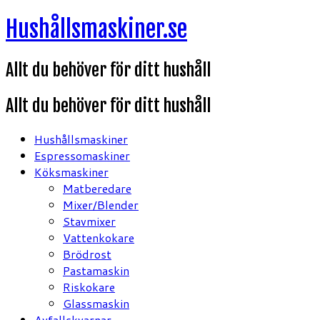
Hoppa
Hushållsmaskiner.se
till
innehåll
Allt du behöver för ditt hushåll
Allt du behöver för ditt hushåll
Hushållsmaskiner
Espressomaskiner
Köksmaskiner
Matberedare
Mixer/Blender
Stavmixer
Vattenkokare
Brödrost
Pastamaskin
Riskokare
Glassmaskin
Avfallskvarnar