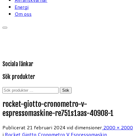
Energi
Om oss
Sociala länkar
Sök produkter
Sök
Sök
efter:
rocket-giotto-cronometro-v-
espressomaskine-re751s1aas-40908-1
Publicerat
21 februari 2024
vid dimensioner
2000 × 2000
i
Rocket Giotto Cronometro V Espressomaskin
.