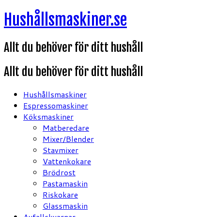
Hoppa
Hushållsmaskiner.se
till
innehåll
Allt du behöver för ditt hushåll
Allt du behöver för ditt hushåll
Hushållsmaskiner
Espressomaskiner
Köksmaskiner
Matberedare
Mixer/Blender
Stavmixer
Vattenkokare
Brödrost
Pastamaskin
Riskokare
Glassmaskin
Avfallskvarnar