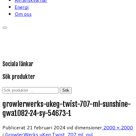
Energi
Om oss
Sociala länkar
Sök produkter
Sök
Sök
efter:
growlerwerks-ukeg-twist-707-ml-sunshine-
gwa1082-24-sy-54673-1
Publicerat
21 februari 2024
vid dimensioner
2000 × 2000
i
GrowlerWerks uKeg Twist, 707 ml, gul
.