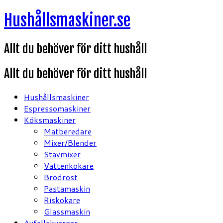
Hoppa
Hushållsmaskiner.se
till
innehåll
Allt du behöver för ditt hushåll
Allt du behöver för ditt hushåll
Hushållsmaskiner
Espressomaskiner
Köksmaskiner
Matberedare
Mixer/Blender
Stavmixer
Vattenkokare
Brödrost
Pastamaskin
Riskokare
Glassmaskin
Avfallskvarnar