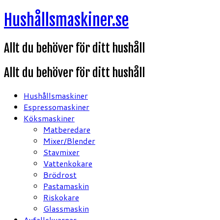
Hoppa
Hushållsmaskiner.se
till
innehåll
Allt du behöver för ditt hushåll
Allt du behöver för ditt hushåll
Hushållsmaskiner
Espressomaskiner
Köksmaskiner
Matberedare
Mixer/Blender
Stavmixer
Vattenkokare
Brödrost
Pastamaskin
Riskokare
Glassmaskin
Avfallskvarnar