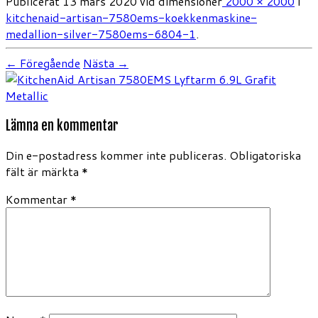
Publicerat
13 mars 2020
vid dimensioner
2000 × 2000
i
kitchenaid-artisan-7580ems-koekkenmaskine-
medallion-silver-7580ems-6804-1
.
← Föregående
Nästa →
Lämna en kommentar
Din e-postadress kommer inte publiceras.
Obligatoriska
fält är märkta
*
Kommentar
*