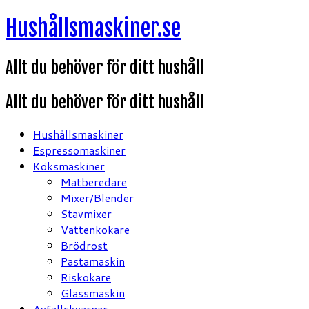
Hoppa
Hushållsmaskiner.se
till
innehåll
Allt du behöver för ditt hushåll
Allt du behöver för ditt hushåll
Hushållsmaskiner
Espressomaskiner
Köksmaskiner
Matberedare
Mixer/Blender
Stavmixer
Vattenkokare
Brödrost
Pastamaskin
Riskokare
Glassmaskin
Avfallskvarnar