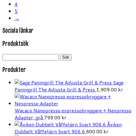
4
5
→
Sociala länkar
Produktsök
Sök
efter:
Produkter
Sage
Paninigrill The Adjusta Grill & Press
1,909.00
kr
Wacaco Nanopresso espressobryggare + Nespresso
Adapter, grå
799.00
kr
Åviken
Dubbelt Våffeljärn Svart 906.6
600.00
kr