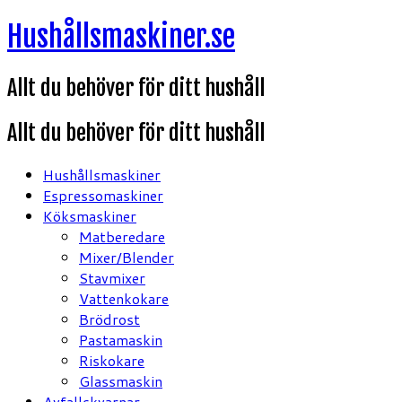
Hoppa
Hushållsmaskiner.se
till
innehåll
Allt du behöver för ditt hushåll
Allt du behöver för ditt hushåll
Hushållsmaskiner
Espressomaskiner
Köksmaskiner
Matberedare
Mixer/Blender
Stavmixer
Vattenkokare
Brödrost
Pastamaskin
Riskokare
Glassmaskin
Avfallskvarnar