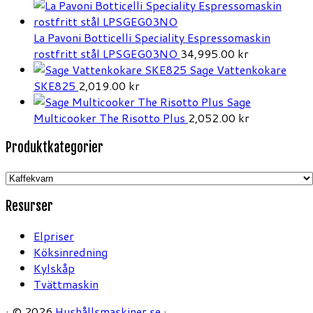
La Pavoni Botticelli Speciality Espressomaskin
rostfritt stål LPSGEG03NO
34,995.00
kr
Sage Vattenkokare
SKE825
2,019.00
kr
Sage
Multicooker The Risotto Plus
2,052.00
kr
Produktkategorier
Resurser
Elpriser
Köksinredning
Kylskåp
Tvättmaskin
·
© 2026
Hushållsmaskiner.se
·