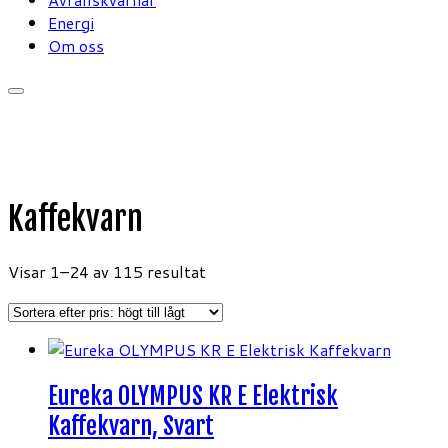
Energi
Om oss
Kaffekvarn
Sorterade
Visar 1–24 av 115 resultat
efter
pris:
högt
till
lågt
Eureka OLYMPUS KR E Elektrisk
Kaffekvarn, Svart