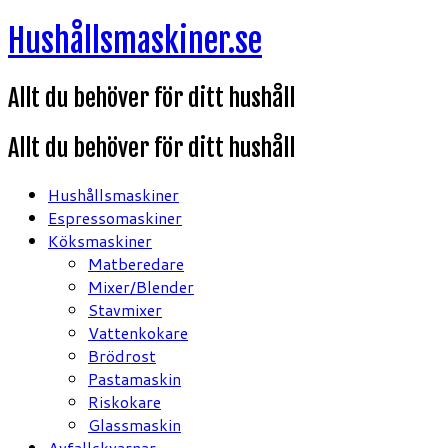
Hoppa
Hushållsmaskiner.se
till
innehåll
Allt du behöver för ditt hushåll
Allt du behöver för ditt hushåll
Hushållsmaskiner
Espressomaskiner
Köksmaskiner
Matberedare
Mixer/Blender
Stavmixer
Vattenkokare
Brödrost
Pastamaskin
Riskokare
Glassmaskin
Avfallskvarnar