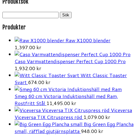
Produktsök
Sök
efter:
Produkter
Raw X1000 blender
1,397.00
kr
Caso Varmvattendispenser Perfect Cup 1000 Pro
1,932.00
kr
Witt Classic Toaster
Svart
674.00
kr
Smeg 60 cm Victoria Induktionshäll med Ram,
Rostfritt Stål
11,495.00
kr
Viceversa
Viceversa TIX Citruspress röd
1,079.00
kr
Big Green Egg Plancha
small, räfflad gjutjärnsplatta
948.00
kr