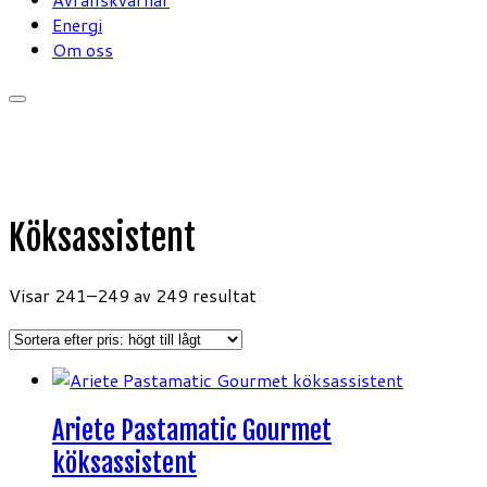
Energi
Om oss
Köksassistent
Sorterade
Visar 241–249 av 249 resultat
efter
pris:
högt
till
lågt
Ariete Pastamatic Gourmet
köksassistent