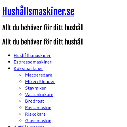
Hoppa
Hushållsmaskiner.se
till
innehåll
Allt du behöver för ditt hushåll
Allt du behöver för ditt hushåll
Hushållsmaskiner
Espressomaskiner
Köksmaskiner
Matberedare
Mixer/Blender
Stavmixer
Vattenkokare
Brödrost
Pastamaskin
Riskokare
Glassmaskin
Avfallskvarnar