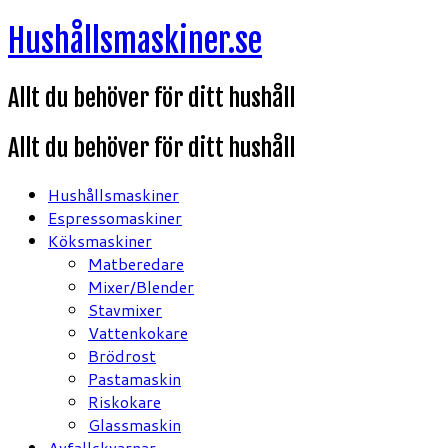
Hoppa
Hushållsmaskiner.se
till
innehåll
Allt du behöver för ditt hushåll
Allt du behöver för ditt hushåll
Hushållsmaskiner
Espressomaskiner
Köksmaskiner
Matberedare
Mixer/Blender
Stavmixer
Vattenkokare
Brödrost
Pastamaskin
Riskokare
Glassmaskin
Avfallskvarnar