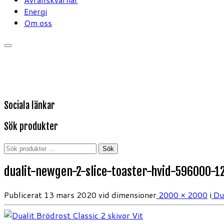
Energi
Om oss
Sociala länkar
Sök produkter
Sök
Sök
efter:
dualit-newgen-2-slice-toaster-hvid-596000-1
Publicerat
13 mars 2020
vid dimensioner
2000 × 2000
i
Dua