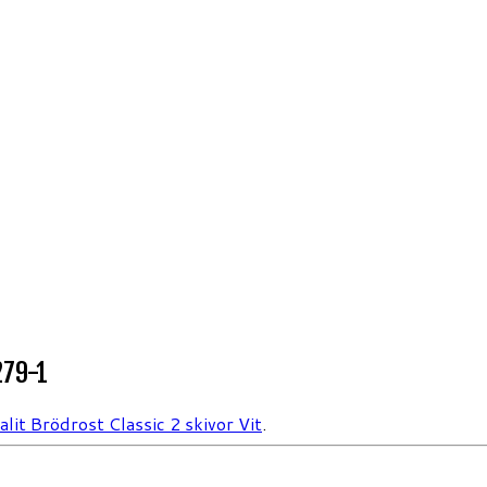
279-1
lit Brödrost Classic 2 skivor Vit
.