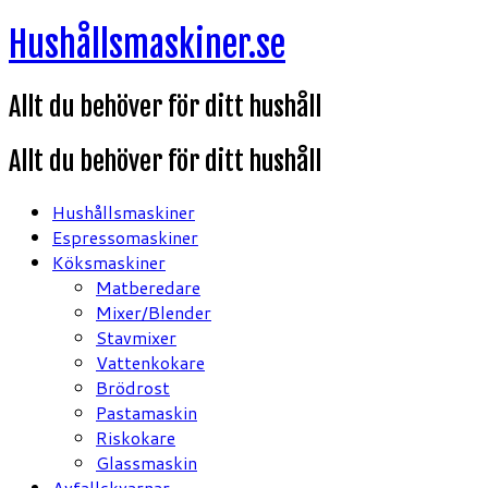
Hoppa
Hushållsmaskiner.se
till
innehåll
Allt du behöver för ditt hushåll
Allt du behöver för ditt hushåll
Hushållsmaskiner
Espressomaskiner
Köksmaskiner
Matberedare
Mixer/Blender
Stavmixer
Vattenkokare
Brödrost
Pastamaskin
Riskokare
Glassmaskin
Avfallskvarnar