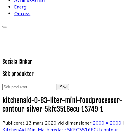
Energi
Om oss
Sociala länkar
Sök produkter
Sök
Sök
efter:
kitchenaid-0-83-liter-mini-foodprocessor-
contour-silver-5kfc3516ecu-13749-1
Publicerat
13 mars 2020
vid dimensioner
2000 × 2000
i
KitchenAid Mini Matberedare 5KFC3516ECU contour