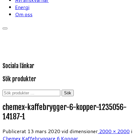
Energi
Om oss
Sociala länkar
Sök produkter
Sök
Sök
efter:
chemex-kaffebrygger-6-kopper-1235056-
14187-1
Publicerat
13 mars 2020
vid dimensioner
2000 × 2000
i
Chemex Kaffebryggare 6 Koppar
.