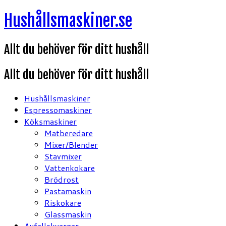
Hoppa
Hushållsmaskiner.se
till
innehåll
Allt du behöver för ditt hushåll
Allt du behöver för ditt hushåll
Hushållsmaskiner
Espressomaskiner
Köksmaskiner
Matberedare
Mixer/Blender
Stavmixer
Vattenkokare
Brödrost
Pastamaskin
Riskokare
Glassmaskin
Avfallskvarnar