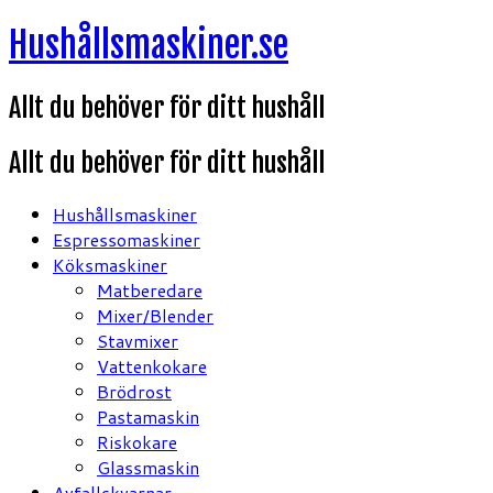
Hoppa
Hushållsmaskiner.se
till
innehåll
Allt du behöver för ditt hushåll
Allt du behöver för ditt hushåll
Hushållsmaskiner
Espressomaskiner
Köksmaskiner
Matberedare
Mixer/Blender
Stavmixer
Vattenkokare
Brödrost
Pastamaskin
Riskokare
Glassmaskin
Avfallskvarnar