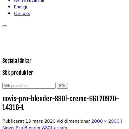
Energi
Om oss
Sociala länkar
Sök produkter
Sök
Sök
efter:
novis-pro-blender-880l-creme-66120920-
14316-1
Publicerat
13 mars 2020
vid dimensioner
2000 × 2000
i
Novis Pro Blender 880L cream
.