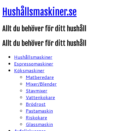
Hoppa
Hushållsmaskiner.se
till
innehåll
Allt du behöver för ditt hushåll
Allt du behöver för ditt hushåll
Hushållsmaskiner
Espressomaskiner
Köksmaskiner
Matberedare
Mixer/Blender
Stavmixer
Vattenkokare
Brödrost
Pastamaskin
Riskokare
Glassmaskin
Avfallskvarnar