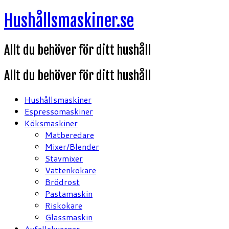
Hoppa
Hushållsmaskiner.se
till
innehåll
Allt du behöver för ditt hushåll
Allt du behöver för ditt hushåll
Hushållsmaskiner
Espressomaskiner
Köksmaskiner
Matberedare
Mixer/Blender
Stavmixer
Vattenkokare
Brödrost
Pastamaskin
Riskokare
Glassmaskin
Avfallskvarnar