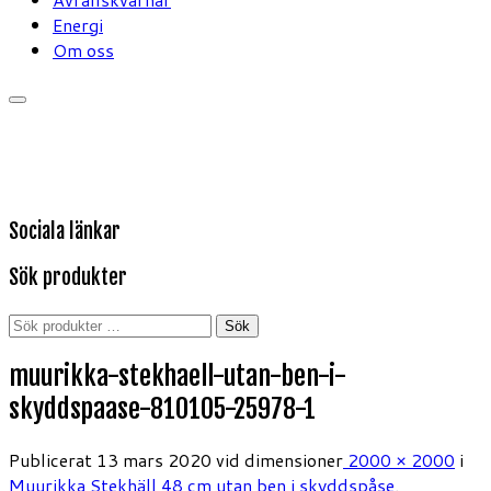
Energi
Om oss
Sociala länkar
Sök produkter
Sök
Sök
efter:
muurikka-stekhaell-utan-ben-i-
skyddspaase-810105-25978-1
Publicerat
13 mars 2020
vid dimensioner
2000 × 2000
i
Muurikka Stekhäll 48 cm utan ben i skyddspåse
.