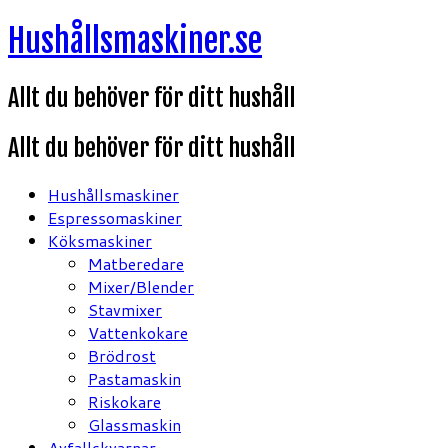
Hoppa
Hushållsmaskiner.se
till
innehåll
Allt du behöver för ditt hushåll
Allt du behöver för ditt hushåll
Hushållsmaskiner
Espressomaskiner
Köksmaskiner
Matberedare
Mixer/Blender
Stavmixer
Vattenkokare
Brödrost
Pastamaskin
Riskokare
Glassmaskin
Avfallskvarnar