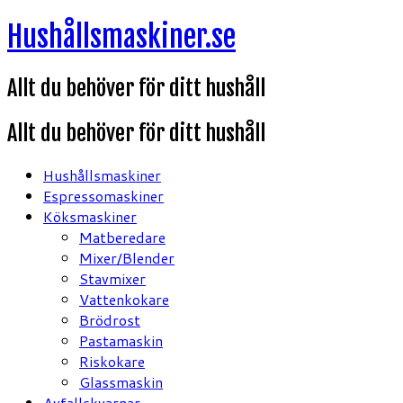
Hoppa
Hushållsmaskiner.se
till
innehåll
Allt du behöver för ditt hushåll
Allt du behöver för ditt hushåll
Hushållsmaskiner
Espressomaskiner
Köksmaskiner
Matberedare
Mixer/Blender
Stavmixer
Vattenkokare
Brödrost
Pastamaskin
Riskokare
Glassmaskin
Avfallskvarnar