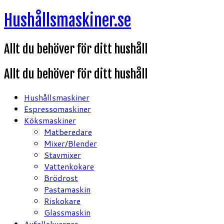
Hoppa
Hushållsmaskiner.se
till
innehåll
Allt du behöver för ditt hushåll
Allt du behöver för ditt hushåll
Hushållsmaskiner
Espressomaskiner
Köksmaskiner
Matberedare
Mixer/Blender
Stavmixer
Vattenkokare
Brödrost
Pastamaskin
Riskokare
Glassmaskin
Avfallskvarnar