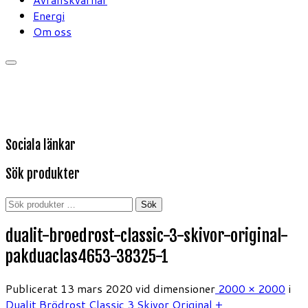
Energi
Om oss
Sociala länkar
Sök produkter
Sök
Sök
efter:
dualit-broedrost-classic-3-skivor-original-
pakduaclas4653-38325-1
Publicerat
13 mars 2020
vid dimensioner
2000 × 2000
i
Dualit Brödrost Classic 3 Skivor Original +