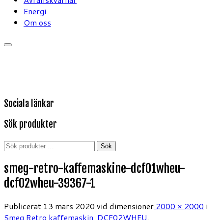
Energi
Om oss
Sociala länkar
Sök produkter
Sök
Sök
efter:
smeg-retro-kaffemaskine-dcf01wheu-
dcf02wheu-39367-1
Publicerat
13 mars 2020
vid dimensioner
2000 × 2000
i
Smeg Retro kaffemaskin, DCF02WHEU
.