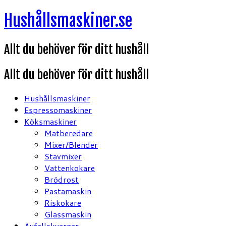
Hoppa
Hushållsmaskiner.se
till
innehåll
Allt du behöver för ditt hushåll
Allt du behöver för ditt hushåll
Hushållsmaskiner
Espressomaskiner
Köksmaskiner
Matberedare
Mixer/Blender
Stavmixer
Vattenkokare
Brödrost
Pastamaskin
Riskokare
Glassmaskin
Avfallskvarnar