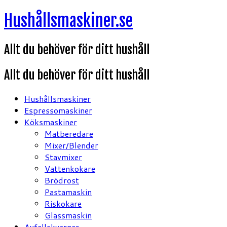
Hoppa
Hushållsmaskiner.se
till
innehåll
Allt du behöver för ditt hushåll
Allt du behöver för ditt hushåll
Hushållsmaskiner
Espressomaskiner
Köksmaskiner
Matberedare
Mixer/Blender
Stavmixer
Vattenkokare
Brödrost
Pastamaskin
Riskokare
Glassmaskin
Avfallskvarnar