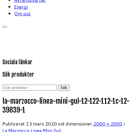
Energi
Om oss
Sociala länkar
Sök produkter
Sök
Sök
efter:
la-marzocco-linea-mini-gul-12-122-112-1c-12-
39839-1
Publicerat
13 mars 2020
vid dimensioner
2000 × 2000
i
La Marzocco Linea Mini Gul
.