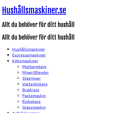
Hoppa
Hushållsmaskiner.se
till
innehåll
Allt du behöver för ditt hushåll
Allt du behöver för ditt hushåll
Hushållsmaskiner
Espressomaskiner
Köksmaskiner
Matberedare
Mixer/Blender
Stavmixer
Vattenkokare
Brödrost
Pastamaskin
Riskokare
Glassmaskin
Avfallskvarnar