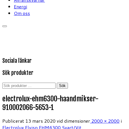
Energi
Om oss
Sociala länkar
Sök produkter
Sök
Sök
efter:
electrolux-ehm6300-haandmikser-
910002066-5653-1
Publicerat
13 mars 2020
vid dimensioner
2000 × 2000
i
Electrolux Elvisp EHM6300 Svart/Vit
.