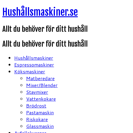
Hoppa
Hushållsmaskiner.se
till
innehåll
Allt du behöver för ditt hushåll
Allt du behöver för ditt hushåll
Hushållsmaskiner
Espressomaskiner
Köksmaskiner
Matberedare
Mixer/Blender
Stavmixer
Vattenkokare
Brödrost
Pastamaskin
Riskokare
Glassmaskin
Avfallskvarnar