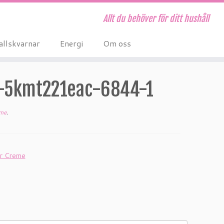
Allt du behöver för ditt hushåll
allskvarnar
Energi
Om oss
er-5kmt221eac-6844-1
eme
.