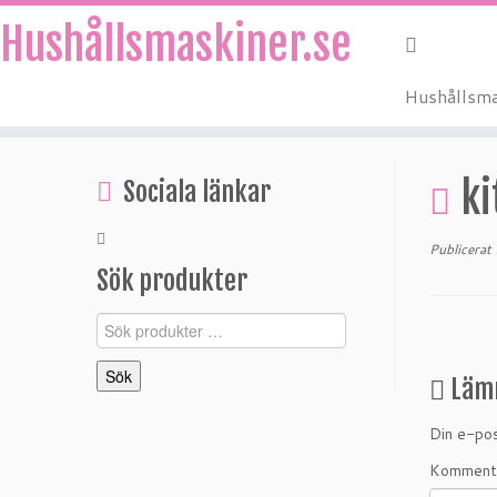
Hushållsmaskiner.se
Hushållsma
Hoppa
till
k
Sociala länkar
innehåll
Publicerat
Sök produkter
Sök
efter:
Sök
Läm
Din e-pos
Komment