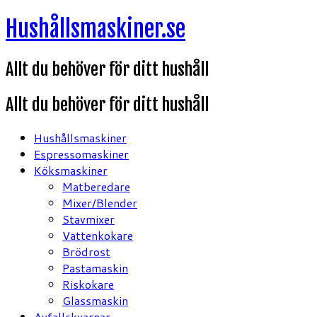
Hoppa
Hushållsmaskiner.se
till
innehåll
Allt du behöver för ditt hushåll
Allt du behöver för ditt hushåll
Hushållsmaskiner
Espressomaskiner
Köksmaskiner
Matberedare
Mixer/Blender
Stavmixer
Vattenkokare
Brödrost
Pastamaskin
Riskokare
Glassmaskin
Avfallskvarnar