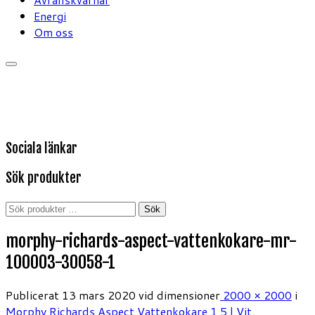
Energi
Om oss
Sociala länkar
Sök produkter
Sök
Sök
efter:
morphy-richards-aspect-vattenkokare-mr-
100003-30058-1
Publicerat
13 mars 2020
vid dimensioner
2000 × 2000
i
Morphy Richards Aspect Vattenkokare 1,5 l Vit
.