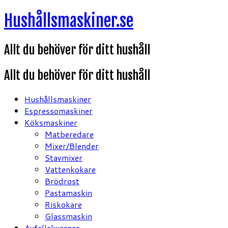
Hoppa
Hushållsmaskiner.se
till
innehåll
Allt du behöver för ditt hushåll
Allt du behöver för ditt hushåll
Hushållsmaskiner
Espressomaskiner
Köksmaskiner
Matberedare
Mixer/Blender
Stavmixer
Vattenkokare
Brödrost
Pastamaskin
Riskokare
Glassmaskin
Avfallskvarnar