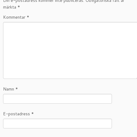
Din e-postadress kommer inte publiceras.
Obligatoriska fält är
märkta
*
Kommentar
*
Namn
*
E-postadress
*