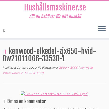
Hushållsmaskiner.se
Allt du behöver för ditt hushåll
Hoppa
till
kenwood-elkedel-zjx650-hvid-
innehåll
0w21011066-33538-1
Publicerat
13 mars 2020
vid dimensioner
2000 × 2000
i
Kenwood
Vattenkokare ZJX650WH (vit)
.
Lämna en kommentar