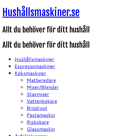
Hoppa
Hushållsmaskiner.se
till
innehåll
Allt du behöver för ditt hushåll
Allt du behöver för ditt hushåll
Hushållsmaskiner
Espressomaskiner
Köksmaskiner
Matberedare
Mixer/Blender
Stavmixer
Vattenkokare
Brödrost
Pastamaskin
Riskokare
Glassmaskin
Avfallskvarnar