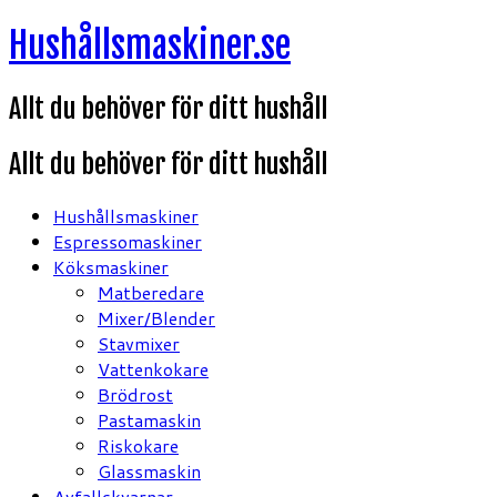
Hoppa
Hushållsmaskiner.se
till
innehåll
Allt du behöver för ditt hushåll
Allt du behöver för ditt hushåll
Hushållsmaskiner
Espressomaskiner
Köksmaskiner
Matberedare
Mixer/Blender
Stavmixer
Vattenkokare
Brödrost
Pastamaskin
Riskokare
Glassmaskin
Avfallskvarnar