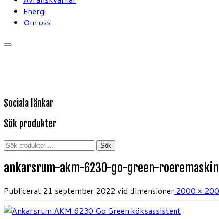
Energi
Om oss
Sociala länkar
Sök produkter
Sök
Sök
efter:
ankarsrum-akm-6230-go-green-roeremaskin
Publicerat
21 september 2022
vid dimensioner
2000 × 20