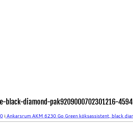
e-black-diamond-pak9209000702301216-4594
00
i
Ankarsrum AKM 6230 Go Green köksassistent, black di