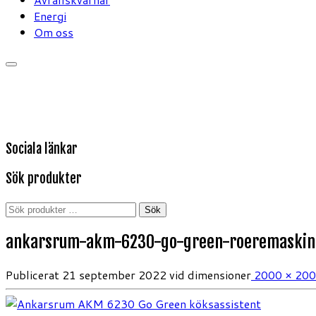
Energi
Om oss
Sociala länkar
Sök produkter
Sök
Sök
efter:
ankarsrum-akm-6230-go-green-roeremaskin
Publicerat
21 september 2022
vid dimensioner
2000 × 20