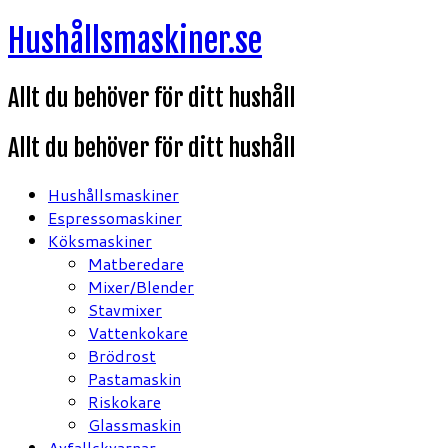
Hoppa
Hushållsmaskiner.se
till
innehåll
Allt du behöver för ditt hushåll
Allt du behöver för ditt hushåll
Hushållsmaskiner
Espressomaskiner
Köksmaskiner
Matberedare
Mixer/Blender
Stavmixer
Vattenkokare
Brödrost
Pastamaskin
Riskokare
Glassmaskin
Avfallskvarnar