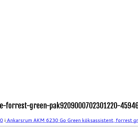
e-forrest-green-pak9209000702301220-45946
00
i
Ankarsrum AKM 6230 Go Green köksassistent, forrest g