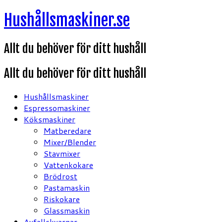
Hoppa
Hushållsmaskiner.se
till
innehåll
Allt du behöver för ditt hushåll
Allt du behöver för ditt hushåll
Hushållsmaskiner
Espressomaskiner
Köksmaskiner
Matberedare
Mixer/Blender
Stavmixer
Vattenkokare
Brödrost
Pastamaskin
Riskokare
Glassmaskin
Avfallskvarnar