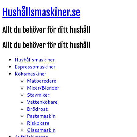
Hoppa
Hushållsmaskiner.se
till
innehåll
Allt du behöver för ditt hushåll
Allt du behöver för ditt hushåll
Hushållsmaskiner
Espressomaskiner
Köksmaskiner
Matberedare
Mixer/Blender
Stavmixer
Vattenkokare
Brödrost
Pastamaskin
Riskokare
Glassmaskin
Avfallskvarnar