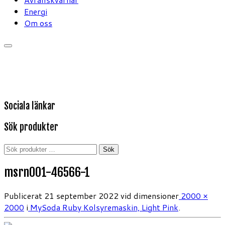
Energi
Om oss
Sociala länkar
Sök produkter
Sök
Sök
efter:
msrn001-46566-1
Publicerat
21 september 2022
vid dimensioner
2000 ×
2000
i
MySoda Ruby Kolsyremaskin, Light Pink
.