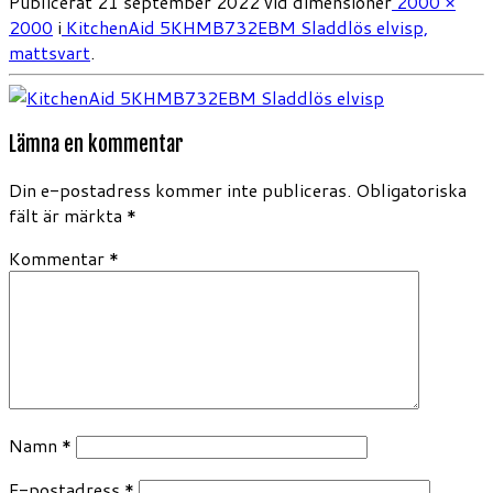
Publicerat
21 september 2022
vid dimensioner
2000 ×
2000
i
KitchenAid 5KHMB732EBM Sladdlös elvisp,
mattsvart
.
Lämna en kommentar
Din e-postadress kommer inte publiceras.
Obligatoriska
fält är märkta
*
Kommentar
*
Namn
*
E-postadress
*