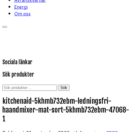
Energi
Om oss
Sociala länkar
Sök produkter
Sök
Sök
efter:
kitchenaid-5khmb732ebm-ledningsfri-
haandmixer-mat-sort-5khmb732ebm-47068-
1