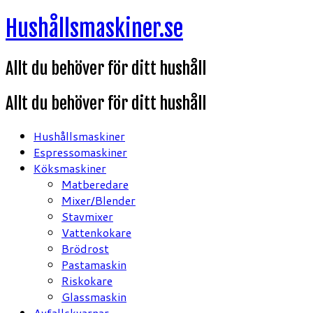
Hoppa
Hushållsmaskiner.se
till
innehåll
Allt du behöver för ditt hushåll
Allt du behöver för ditt hushåll
Hushållsmaskiner
Espressomaskiner
Köksmaskiner
Matberedare
Mixer/Blender
Stavmixer
Vattenkokare
Brödrost
Pastamaskin
Riskokare
Glassmaskin
Avfallskvarnar