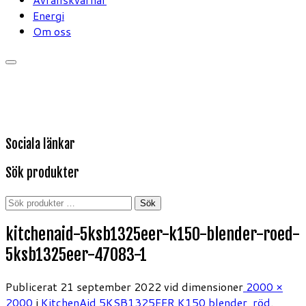
Energi
Om oss
Sociala länkar
Sök produkter
Sök
Sök
efter:
kitchenaid-5ksb1325eer-k150-blender-roed-
5ksb1325eer-47083-1
Publicerat
21 september 2022
vid dimensioner
2000 ×
2000
i
KitchenAid 5KSB1325EER K150 blender, röd
.