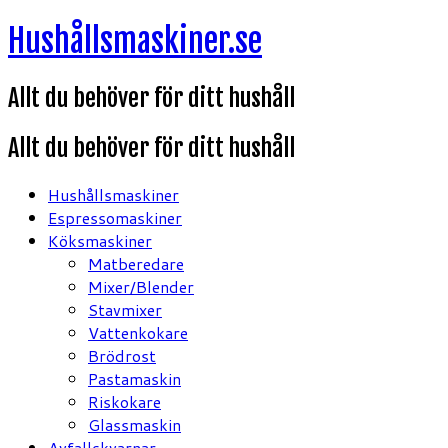
Hoppa
Hushållsmaskiner.se
till
innehåll
Allt du behöver för ditt hushåll
Allt du behöver för ditt hushåll
Hushållsmaskiner
Espressomaskiner
Köksmaskiner
Matberedare
Mixer/Blender
Stavmixer
Vattenkokare
Brödrost
Pastamaskin
Riskokare
Glassmaskin
Avfallskvarnar