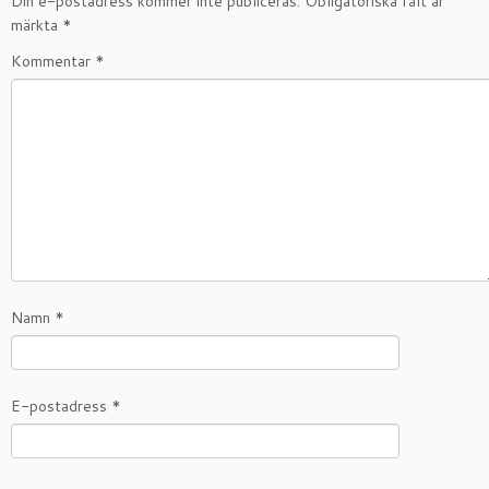
Din e-postadress kommer inte publiceras.
Obligatoriska fält är
märkta
*
Kommentar
*
Namn
*
E-postadress
*