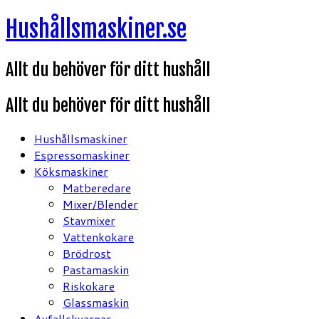
Hoppa
Hushållsmaskiner.se
till
innehåll
Allt du behöver för ditt hushåll
Allt du behöver för ditt hushåll
Hushållsmaskiner
Espressomaskiner
Köksmaskiner
Matberedare
Mixer/Blender
Stavmixer
Vattenkokare
Brödrost
Pastamaskin
Riskokare
Glassmaskin
Avfallskvarnar