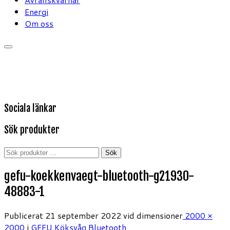
Energi
Om oss
Sociala länkar
Sök produkter
Sök
Sök
efter:
gefu-koekkenvaegt-bluetooth-g21930-
48883-1
Publicerat
21 september 2022
vid dimensioner
2000 ×
2000
i
GEFU Köksvåg Bluetooth
.