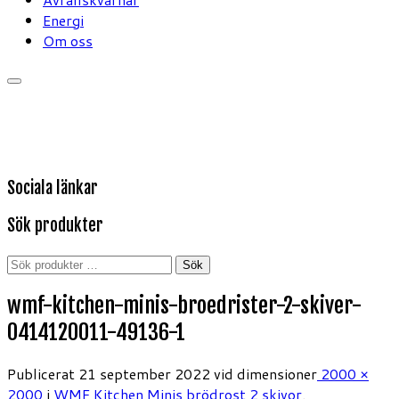
Energi
Om oss
Sociala länkar
Sök produkter
Sök
Sök
efter:
wmf-kitchen-minis-broedrister-2-skiver-
0414120011-49136-1
Publicerat
21 september 2022
vid dimensioner
2000 ×
2000
i
WMF Kitchen Minis brödrost 2 skivor
.