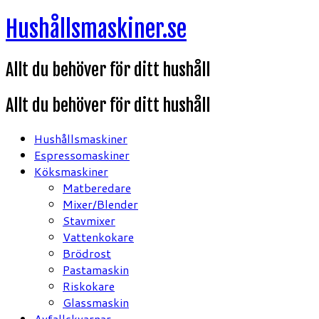
Hoppa
Hushållsmaskiner.se
till
innehåll
Allt du behöver för ditt hushåll
Allt du behöver för ditt hushåll
Hushållsmaskiner
Espressomaskiner
Köksmaskiner
Matberedare
Mixer/Blender
Stavmixer
Vattenkokare
Brödrost
Pastamaskin
Riskokare
Glassmaskin
Avfallskvarnar