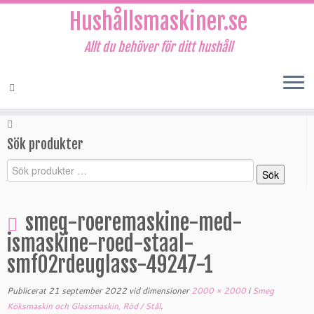
Hushållsmaskiner.se
Allt du behöver för ditt hushåll
Hoppa
till
Sociala länkar
innehåll
Sök produkter
Sök
Sök
efter:
smeg-roeremaskine-med-
ismaskine-roed-staal-
smf02rdeuglass-49247-1
Publicerat
21 september 2022
vid dimensioner
2000 × 2000
i
Smeg
Köksmaskin och Glassmaskin, Röd / Stål
.