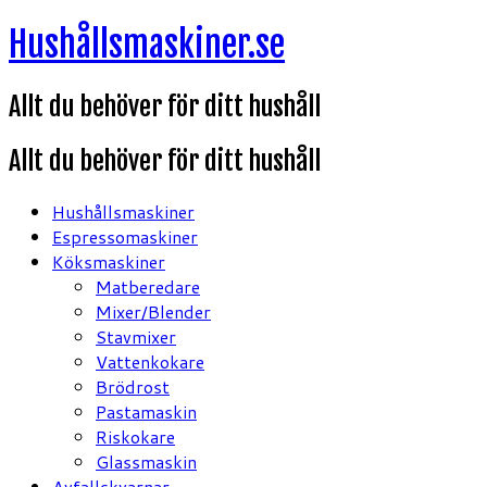
Hoppa
Hushållsmaskiner.se
till
innehåll
Allt du behöver för ditt hushåll
Allt du behöver för ditt hushåll
Hushållsmaskiner
Espressomaskiner
Köksmaskiner
Matberedare
Mixer/Blender
Stavmixer
Vattenkokare
Brödrost
Pastamaskin
Riskokare
Glassmaskin
Avfallskvarnar