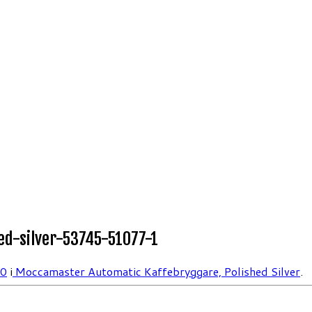
d-silver-53745-51077-1
00
i
Moccamaster Automatic Kaffebryggare, Polished Silver
.