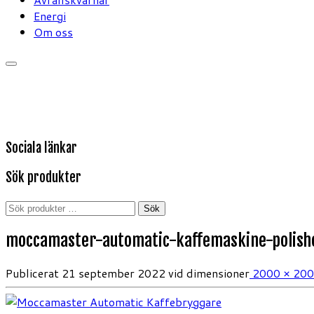
Energi
Om oss
Sociala länkar
Sök produkter
Sök
Sök
efter:
moccamaster-automatic-kaffemaskine-polishe
Publicerat
21 september 2022
vid dimensioner
2000 × 20