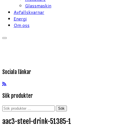
Glassmaskin
Avfallskvarnar
Energi
Om oss
Sociala länkar
Sök produkter
Sök
Sök
efter:
aac3-steel-drink-51385-1