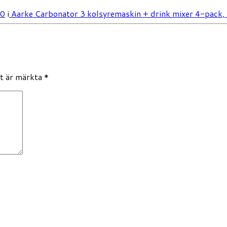
00
i
Aarke Carbonator 3 kolsyremaskin + drink mixer 4-pack, 
lt är märkta
*