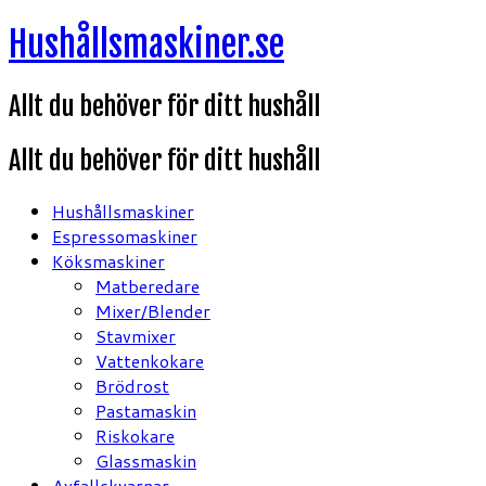
Hoppa
Hushållsmaskiner.se
till
innehåll
Allt du behöver för ditt hushåll
Allt du behöver för ditt hushåll
Hushållsmaskiner
Espressomaskiner
Köksmaskiner
Matberedare
Mixer/Blender
Stavmixer
Vattenkokare
Brödrost
Pastamaskin
Riskokare
Glassmaskin
Avfallskvarnar