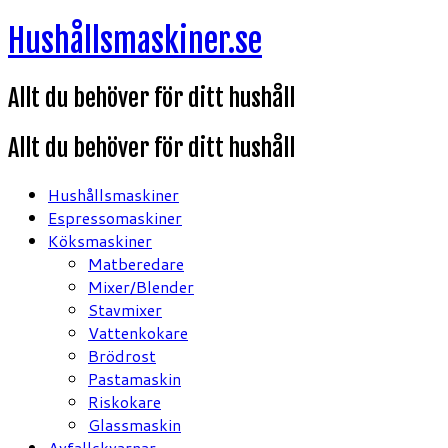
Hoppa
Hushållsmaskiner.se
till
innehåll
Allt du behöver för ditt hushåll
Allt du behöver för ditt hushåll
Hushållsmaskiner
Espressomaskiner
Köksmaskiner
Matberedare
Mixer/Blender
Stavmixer
Vattenkokare
Brödrost
Pastamaskin
Riskokare
Glassmaskin
Avfallskvarnar