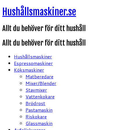
Hoppa
Hushållsmaskiner.se
till
innehåll
Allt du behöver för ditt hushåll
Allt du behöver för ditt hushåll
Hushållsmaskiner
Espressomaskiner
Köksmaskiner
Matberedare
Mixer/Blender
Stavmixer
Vattenkokare
Brödrost
Pastamaskin
Riskokare
Glassmaskin
Avfallskvarnar