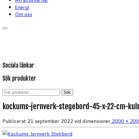
Energi
Om oss
Sociala länkar
Sök produkter
Sök
Sök
efter:
kockums-jernverk-stegebord-45-x-22-cm-kuls
Publicerat
21 september 2022
vid dimensioner
2000 × 20