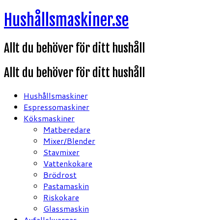
Hoppa
Hushållsmaskiner.se
till
innehåll
Allt du behöver för ditt hushåll
Allt du behöver för ditt hushåll
Hushållsmaskiner
Espressomaskiner
Köksmaskiner
Matberedare
Mixer/Blender
Stavmixer
Vattenkokare
Brödrost
Pastamaskin
Riskokare
Glassmaskin
Avfallskvarnar