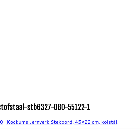
tofstaal-stb6327-080-55122-1
00
i
Kockums Jernverk Stekbord, 45×22 cm, kolstål
.