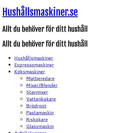
Hoppa
Hushållsmaskiner.se
till
innehåll
Allt du behöver för ditt hushåll
Allt du behöver för ditt hushåll
Hushållsmaskiner
Espressomaskiner
Köksmaskiner
Matberedare
Mixer/Blender
Stavmixer
Vattenkokare
Brödrost
Pastamaskin
Riskokare
Glassmaskin
Avfallskvarnar