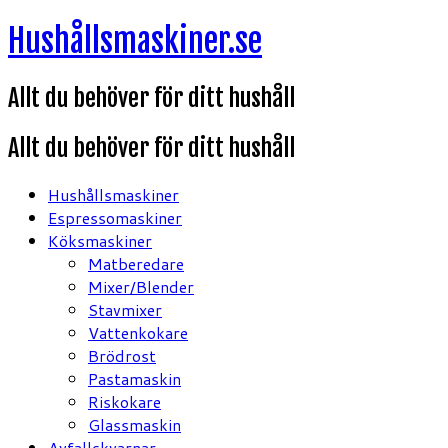
Hoppa
Hushållsmaskiner.se
till
innehåll
Allt du behöver för ditt hushåll
Allt du behöver för ditt hushåll
Hushållsmaskiner
Espressomaskiner
Köksmaskiner
Matberedare
Mixer/Blender
Stavmixer
Vattenkokare
Brödrost
Pastamaskin
Riskokare
Glassmaskin
Avfallskvarnar