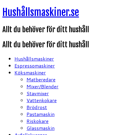
Hoppa
Hushållsmaskiner.se
till
innehåll
Allt du behöver för ditt hushåll
Allt du behöver för ditt hushåll
Hushållsmaskiner
Espressomaskiner
Köksmaskiner
Matberedare
Mixer/Blender
Stavmixer
Vattenkokare
Brödrost
Pastamaskin
Riskokare
Glassmaskin
Avfallskvarnar