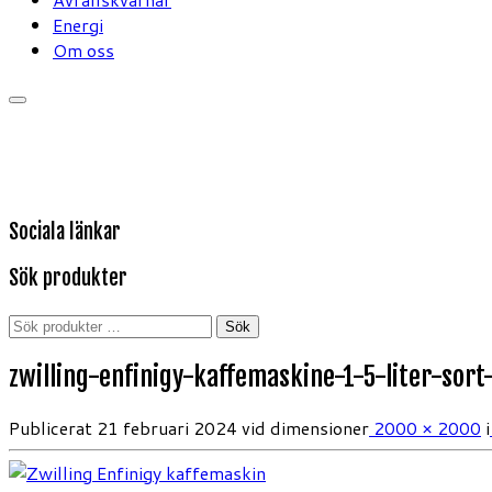
Energi
Om oss
Sociala länkar
Sök produkter
Sök
Sök
efter:
zwilling-enfinigy-kaffemaskine-1-5-liter-sor
Publicerat
21 februari 2024
vid dimensioner
2000 × 2000
i