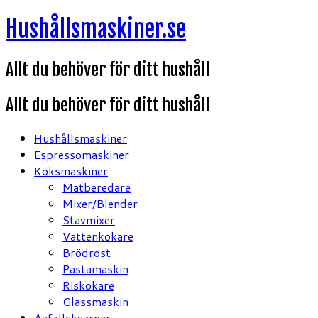
Hoppa
Hushållsmaskiner.se
till
innehåll
Allt du behöver för ditt hushåll
Allt du behöver för ditt hushåll
Hushållsmaskiner
Espressomaskiner
Köksmaskiner
Matberedare
Mixer/Blender
Stavmixer
Vattenkokare
Brödrost
Pastamaskin
Riskokare
Glassmaskin
Avfallskvarnar