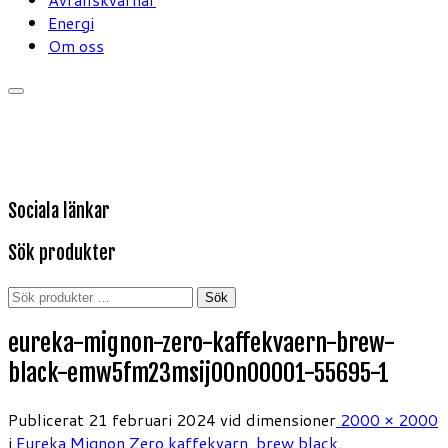
Energi
Om oss
Sociala länkar
Sök produkter
Sök
Sök
efter:
eureka-mignon-zero-kaffekvaern-brew-
black-emw5fm23msij00n00001-55695-1
Publicerat
21 februari 2024
vid dimensioner
2000 × 2000
i
Eureka Mignon Zero kaffekvarn, brew black
.